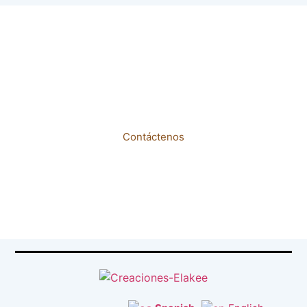
Creación De Diseños Que Se
Adaptan A su Espacio,
Presupuesto y Necesidades
...
Contáctenos