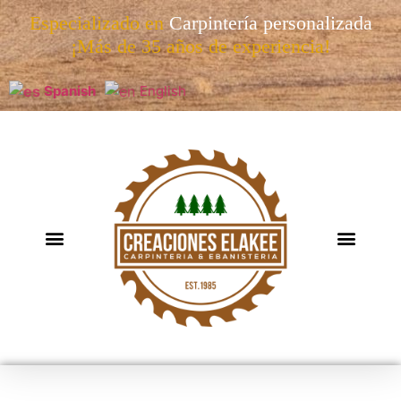
Especializado en
Carpintería personalizada
¡Más de 35 años de experiencia!
Spanish
English